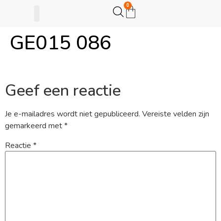
0
GE015 086
Gijsje Eigenwijsje
Actie opzetten
Geef een reactie
Je e-mailadres wordt niet gepubliceerd.
Vereiste velden zijn
gemarkeerd met
*
Reactie
*