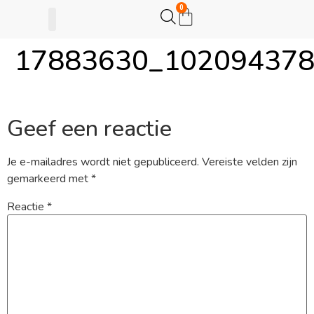
0
17883630_10209437
Gijsje Eigenwijsje
Actie opzetten
Geef een reactie
Je e-mailadres wordt niet gepubliceerd.
Vereiste velden zijn
gemarkeerd met
*
Reactie
*