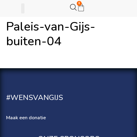
0
Paleis-van-Gijs-
Gijsje Eigenwijsje
Actie opzetten
buiten-04
#WENSVANGIJS
Maak een donatie