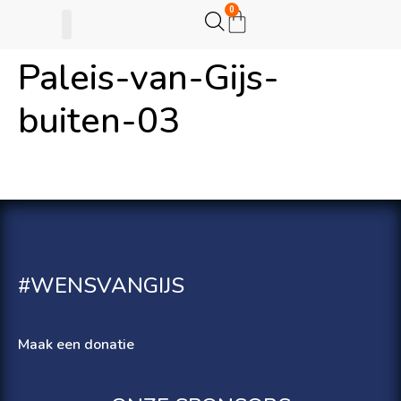
0
Paleis-van-Gijs-
Gijsje Eigenwijsje
Actie opzetten
buiten-03
#WENSVANGIJS
Maak een donatie