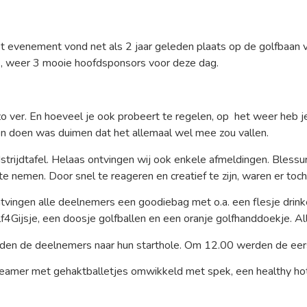
t evenement vond net als 2 jaar geleden plaats op de golfbaan v
, weer 3 mooie hoofdsponsors voor deze dag.
 ver. En hoeveel je ook probeert te regelen, op het weer heb j
den doen was duimen dat het allemaal wel mee zou vallen.
rijdtafel. Helaas ontvingen wij ook enkele afmeldingen. Blessu
e nemen. Door snel te reageren en creatief te zijn, waren er toc
ingen alle deelnemers een goodiebag met o.a. een flesje drinken,
lf4Gijsje, een doosje golfballen en een oranje golfhanddoekje. A
den de deelnemers naar hun starthole. Om 12.00 werden de eers
n steamer met gehaktballetjes omwikkeld met spek, een healthy h