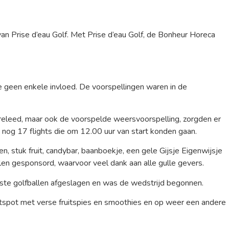
an Prise d’eau Golf. Met Prise d’eau Golf, de Bonheur Horeca
e geen enkele invloed. De voorspellingen waren in de
releed, maar ook de voorspelde weersvoorspelling, zorgden er
h nog 17 flights die om 12.00 uur van start konden gaan.
 stuk fruit, candybar, baanboekje, een gele Gijsje Eigenwijsje
llen gesponsord, waarvoor veel dank aan alle gulle gevers.
te golfballen afgeslagen en was de wedstrijd begonnen.
otspot met verse fruitspies en smoothies en op weer een andere