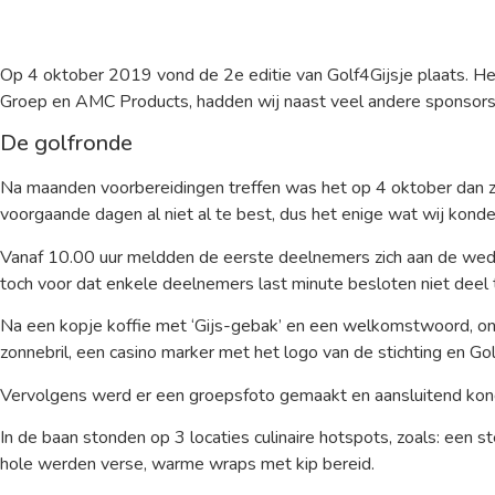
Op 4 oktober 2019 vond de 2e editie van Golf4Gijsje plaats. He
Groep en AMC Products, hadden wij naast veel andere sponsors
De golfronde
Na maanden voorbereidingen treffen was het op 4 oktober dan zo
voorgaande dagen al niet al te best, dus het enige wat wij kon
Vanaf 10.00 uur meldden de eerste deelnemers zich aan de wedst
toch voor dat enkele deelnemers last minute besloten niet deel t
Na een kopje koffie met ‘Gijs-gebak’ en een welkomstwoord, ontv
zonnebril, een casino marker met het logo van de stichting en Go
Vervolgens werd er een groepsfoto gemaakt en aansluitend kon
In de baan stonden op 3 locaties culinaire hotspots, zoals: ee
hole werden verse, warme wraps met kip bereid.