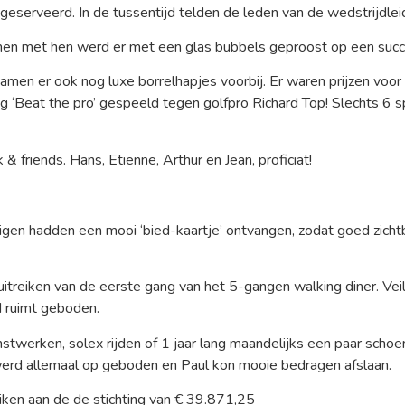
s geserveerd. In de tussentijd telden de leden van de wedstrijdle
en met hen werd er met een glas bubbels geproost op een succ
wamen er ook nog luxe borrelhapjes voorbij. Er waren prijzen voor
g ‘Beat the pro’ gespeeld tegen golfpro Richard Top! Slechts 6 
friends. Hans, Etienne, Arthur en Jean, proficiat!
ezigen hadden een mooi ‘bied-kaartje’ ontvangen, zodat goed zic
 uitreiken van de eerste gang van het 5-gangen walking diner. V
d ruimt geboden.
nstwerken, solex rijden of 1 jaar lang maandelijks een paar schoe
r werd allemaal op geboden en Paul kon mooie bedragen afslaan.
eiken aan de de stichting van € 39.871,25