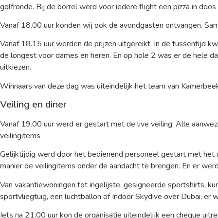
golfronde. Bij de borrel werd voor iedere flight een pizza in doo
Vanaf 18.00 uur konden wij ook de avondgasten ontvangen. Sam
Vanaf 18.15 uur werden de prijzen uitgereikt. In de tussentijd k
de longest voor dames en heren. En op hole 2 was er de hele da
uitkiezen.
Winnaars van deze dag was uiteindelijk het team van Kamerbeek & 
Veiling en diner
Vanaf 19.00 uur werd er gestart met de live veiling. Alle aanw
veilingitems.
Gelijktijdig werd door het bedienend personeel gestart met het
manier de veilingitems onder de aandacht te brengen. En er wer
Van vakantiewoningen tot ingelijste, gesigneerde sportshirts, ku
sportvliegtuig, een luchtballon of Indoor Skydive over Dubai, e
Iets na 21.00 uur kon de organisatie uiteindelijk een cheque uitr