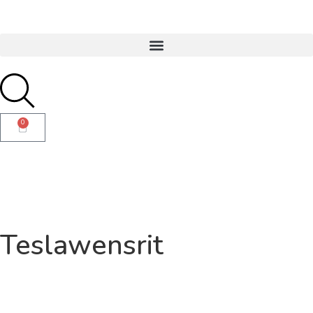
0
Teslawensrit