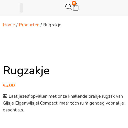
0
Home
/
Producten
/ Rugzakje
Gijsje Eigenwijsje
Actie opzetten
Rugzakje
€
5.00
🎒 Laat jezelf opvallen met onze knallende oranje rugzak van
Gijsje Eigenwijsje! Compact, maar toch ruim genoeg voor al je
essentials.