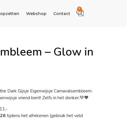
0
 opzetten
Webshop
Contact
embleem – Glow in
 the Dark Gijsje Eigenwijsje Carnavalsembleem.
igenwijsje vriend bent! Zelfs in het donker.💚🧡
1,-
026
tijdens het afrekenen (gebruik het veld