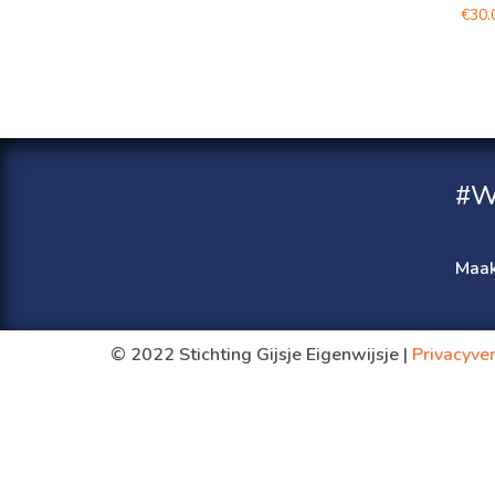
€
30.
#W
Maak
© 2022 Stichting Gijsje Eigenwijsje |
Privacyver