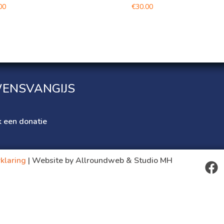
00
€
30.00
ENSVANGIJS
 een donatie
klaring
| Website by Allroundweb & Studio MH