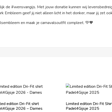
ijk de #wensvangijs. Met jouw donatie kunnen wij levensbedreig
Embleem geef jij niet alleen licht in het donker, maar jij zet ook
lsembleem en maak je carnavalsoutfit compleet. 💚🧡
ted edition Dri-Fit shirt
Limited edition Dri-Fit Shir
el4Gijsje 2026 – Dames
Padel4Gijsje 2025