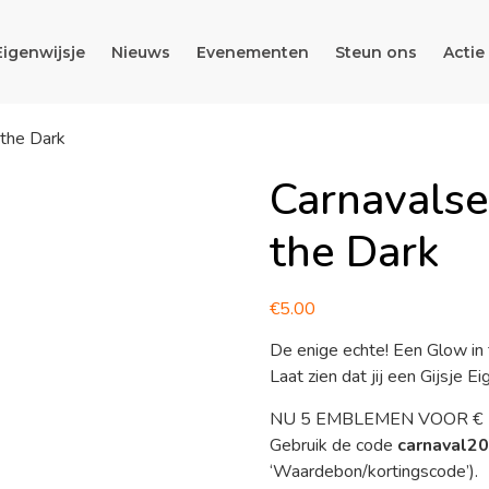
Eigenwijsje
Nieuws
Evenementen
Steun ons
Actie
the Dark
Carnavals
the Dark
€
5.00
De enige echte! Een Glow in
Laat zien dat jij een Gijsje E
NU 5 EMBLEMEN VOOR € 1
Gebruik de code
carnaval2
‘Waardebon/kortingscode’).