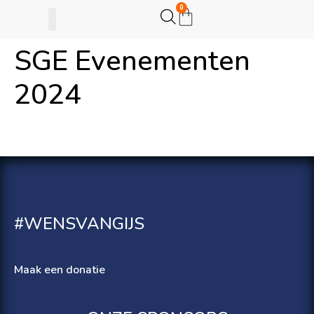
0
SGE Evenementen
Gijsje Eigenwijsje
Actie opzetten
2024
#WENSVANGIJS
Maak een donatie