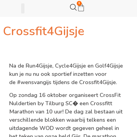
0
Crossfit4Gijsje
Gijsje Eigenwijsje
Actie opzetten
Na de Run4Gijsje, Cycle4Gijsje en Golf4Gijsje
kun je nu nu ook sportief inzetten voor
de #wensvangijs tijdens de Crossfit4Gijsje.
Op zondag 16 oktober organiseert CrossFit
Nuldertien by Tilburg SC� een Crossfitt
Marathon van 10 uur! De dag zal bestaan uit
verschillende blokken waarbij telkens een
uitdagende WOD wordt gegeven geheel in
het teken van onze held Gijs. De marathon