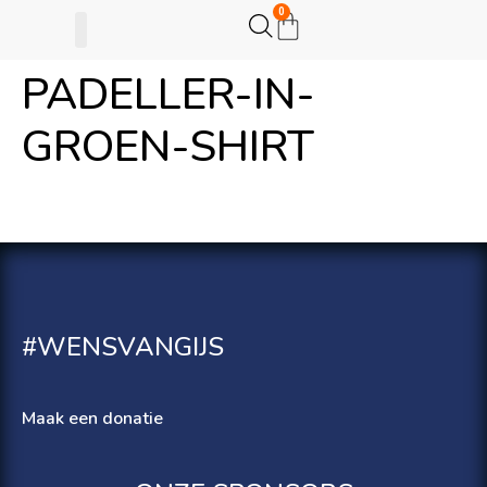
0
PADELLER-IN-
Gijsje Eigenwijsje
Actie opzetten
GROEN-SHIRT
#WENSVANGIJS
Maak een donatie